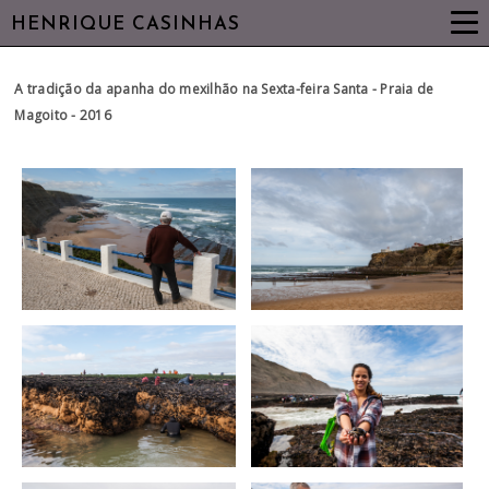
HENRIQUE CASINHAS
A tradição da apanha do mexilhão na Sexta-feira Santa - Praia de
Magoito - 2016